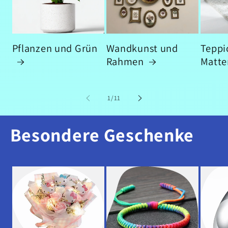
Pflanzen und Grün
Wandkunst und
Teppi
Rahmen
Matte
von
1
/
11
Besondere Geschenke