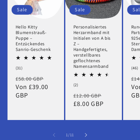
Sale
Sale
Sa
Hello Kitty
Personalisiertes
Rund
Blumenstrauß-
Herzarmband mit
Part
Puppe –
Initialen von A bis
925
Entzückendes
Z –
Ster
Sanrio-Geschenk
Handgefertigtes,
Dam
verstellbares
geflochtenes
Namensarmband
31
(31)
(46)
Bewertungen
Normaler
Verkaufspreis
No
£58.00 GBP
£14
insgesamt
2
(2)
Preis
Von £39.00
Pr
Vo
Bewertungen
GBP
Normaler
Verkaufspr
GB
£12.00 GBP
insgesamt
Preis
£8.00 GBP
von
1
/
11