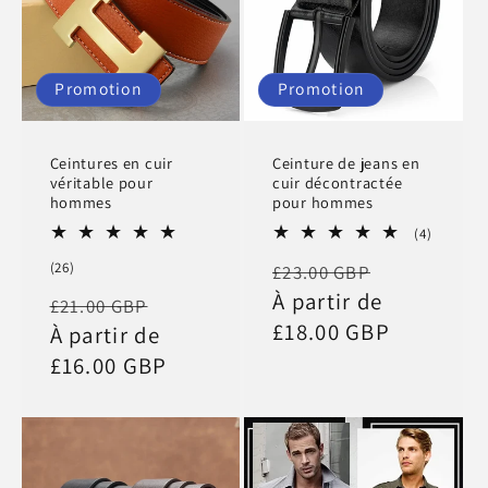
Promotion
Promotion
Ceintures en cuir
Ceinture de jeans en
véritable pour
cuir décontractée
hommes
pour hommes
4
(4)
total
Prix
Prix
26
(26)
£23.00 GBP
des
total
critique
habituel
À partir de
promotio
Prix
Prix
£21.00 GBP
des
critiques
£18.00 GBP
habituel
À partir de
promotionnel
£16.00 GBP