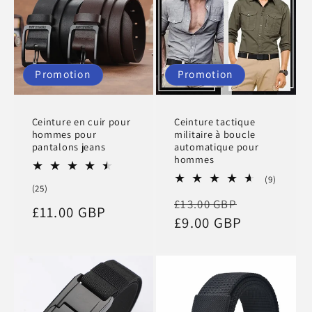
Promotion
Promotion
Ceinture en cuir pour
Ceinture tactique
hommes pour
militaire à boucle
pantalons jeans
automatique pour
hommes
9
(9)
25
(25)
total
Prix
Prix
total
£13.00 GBP
des
Prix
£11.00 GBP
des
critique
habituel
£9.00 GBP
promotio
critiques
promotionnel