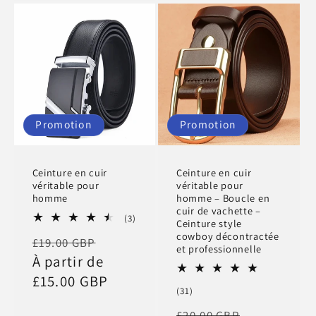
Promotion
Promotion
Ceinture en cuir
Ceinture en cuir
véritable pour
véritable pour
homme
homme – Boucle en
cuir de vachette –
3
(3)
Ceinture style
total
cowboy décontractée
Prix
Prix
£19.00 GBP
des
et professionnelle
critiques
habituel
À partir de
promotionnel
£15.00 GBP
31
(31)
total
Prix
Prix
£20.00 GBP
des