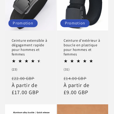
Promotion
Promotion
Ceinture extensible à
Ceinture d'extérieur à
dégagement rapide
boucle en plastique
pour hommes et
pour hommes et
femmes
femmes
23
31
(23)
(31)
total
total
Prix
Prix
Prix
Prix
£22.00 GBP
£14.00 GBP
des
des
critiques
critiques
habituel
À partir de
promotionnel
habituel
À partir de
promotio
£17.00 GBP
£9.00 GBP