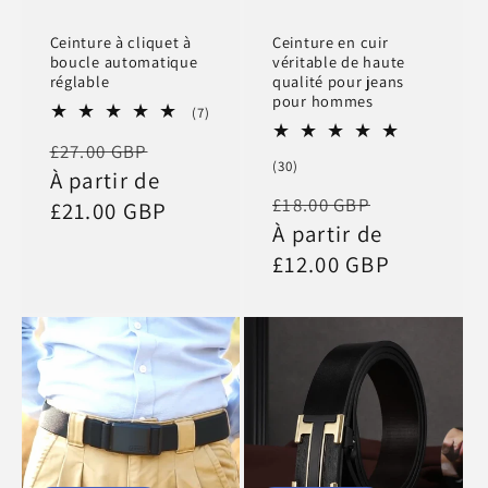
Ceinture à cliquet à
Ceinture en cuir
boucle automatique
véritable de haute
réglable
qualité pour jeans
pour hommes
7
(7)
total
Prix
Prix
£27.00 GBP
des
30
(30)
critiques
habituel
À partir de
promotionnel
total
Prix
Prix
£18.00 GBP
des
£21.00 GBP
critiques
habituel
À partir de
promotio
£12.00 GBP