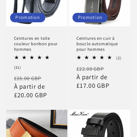
Promotion
Promotion
Ceintures en toile
Ceintures en cuir à
couleur bonbon pour
boucle automatique
hommes
pour hommes
2
(2)
total
Prix
Prix
31
(31)
£22.00 GBP
des
total
critique
habituel
À partir de
promotio
Prix
Prix
£26.00 GBP
des
critiques
£17.00 GBP
habituel
À partir de
promotionnel
£20.00 GBP