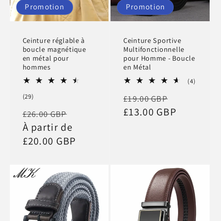
Promotion
Promotion
Ceinture réglable à
Ceinture Sportive
boucle magnétique
Multifonctionnelle
en métal pour
pour Homme - Boucle
hommes
en Métal
4
(4)
total
Prix
Prix
29
(29)
£19.00 GBP
des
total
critique
habituel
£13.00 GBP
promotio
Prix
Prix
£26.00 GBP
des
critiques
habituel
À partir de
promotionnel
£20.00 GBP