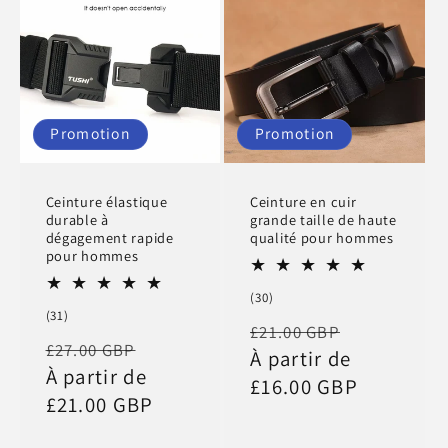
Promotion
Promotion
Ceinture élastique
Ceinture en cuir
durable à
grande taille de haute
dégagement rapide
qualité pour hommes
pour hommes
30
(30)
total
31
(31)
Prix
Prix
£21.00 GBP
des
total
Prix
Prix
critiques
£27.00 GBP
des
habituel
À partir de
promotio
critiques
habituel
À partir de
promotionnel
£16.00 GBP
£21.00 GBP