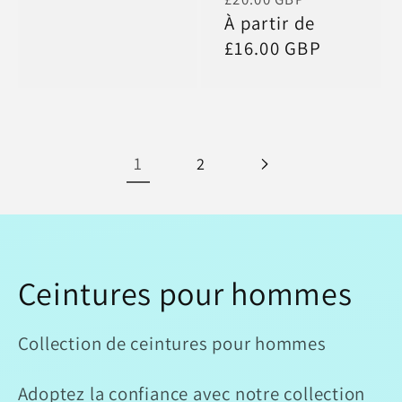
critiques
habituel
À partir de
promotio
£16.00 GBP
1
2
C
Ceintures pour hommes
o
Collection de ceintures pour hommes
l
Adoptez la confiance avec notre collection